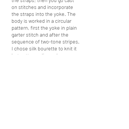
on stitches and incorporate
the straps into the yoke. The
body is worked in a circular
pattern, first the yoke in plain
garter stitch and after the
sequence of two-tone stripes.
I chose silk bourette to knit it
but cotton or linen also
suitable for summer knitting.
This is an easy and quick
pattern to knit for a little
feminine top that is wears with
all the pieces of your wardrobe
I recommend wearing the
model without positive ease.
Patron PDF en français / anglais